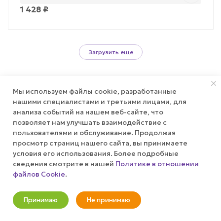
1 428
₽
Загрузить еще
Мы используем файлы cookie, разработанные
нашими специалистами и третьими лицами, для
анализа событий на нашем веб-сайте, что
позволяет нам улучшать взаимодействие с
пользователями и обслуживание. Продолжая
НАЗАД К СПИСКУ
просмотр страниц нашего сайта, вы принимаете
условия его использования. Более подробные
сведения смотрите в нашей
Политике в отношении
файлов Cookie
.
Принимаю
Не принимаю
Будьте в курсе наших акций и новостей
Новости
Корзина
Кабинет
Главная
Избранные
Акции