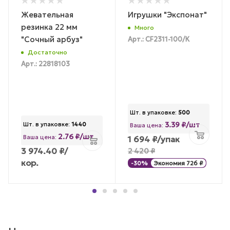
Жевательная
Игрушки "Экспонат"
резинка 22 мм
Много
"Сочный арбуз"
Арт.: CF2311-100/К
Достаточно
Арт.: 22818103
Шт. в упаковке:
500
3.39 ₽/шт
Шт. в упаковке:
1440
Ваша цена:
2.76 ₽/шт
Ваша цена:
1 694
₽
/упак
3 974.40
₽
/
2 420
₽
кор.
-
30
%
Экономия
726
₽