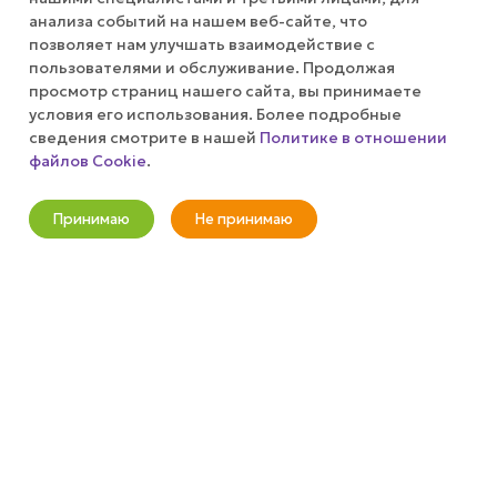
анализа событий на нашем веб-сайте, что
позволяет нам улучшать взаимодействие с
КОМПАНИЯ
пользователями и обслуживание. Продолжая
просмотр страниц нашего сайта, вы принимаете
ПУБЛИЧНАЯ ОФЕРТА
условия его использования. Более подробные
сведения смотрите в нашей
Политике в отношении
файлов Cookie
.
КАК СДЕЛАТЬ ЗАКАЗ?
Оповестить о наличии
Принимаю
Не принимаю
+7 (800) 100-37-51
Новости
Корзина
Кабинет
Главная
Избранные
Акции
info@wizardgum.ru
метро "Водный стадион" 5 минут
пешком 125493, г. Москва, ул.
Авангардная, д. 3, 4 этаж, офис
1408. Бизнес-Центр "Сатурн"