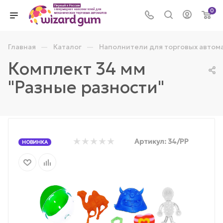
0
—
—
Главная
Каталог
Наполнители для торговых автом
Комплект 34 мм
"Разные разности"
Артикул:
34/РР
НОВИНКА