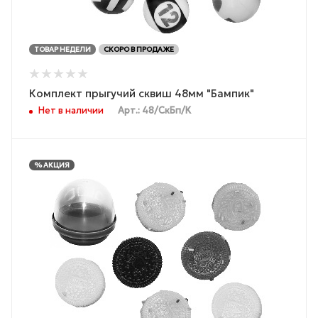
ТОВАР НЕДЕЛИ
СКОРО В ПРОДАЖЕ
Комплект прыгучий сквиш 48мм "Бампик"
Нет в наличии
Арт.: 48/СкБп/К
% АКЦИЯ