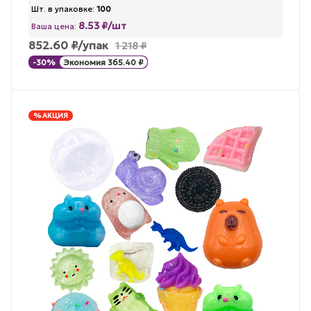
Шт. в упаковке:
100
8.53 ₽/шт
Ваша цена:
852.60
₽
/упак
1 218
₽
-
30
%
Экономия
365.40
₽
% АКЦИЯ