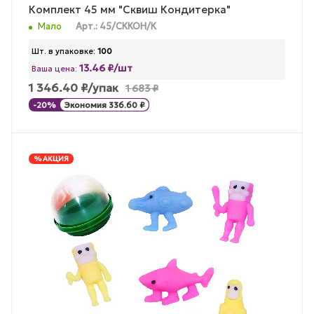
Комплект 45 мм "Сквиш Кондитерка"
Мало
Арт.: 45/СККОН/К
Шт. в упаковке:
100
13.46 ₽/шт
Ваша цена:
1 346.40
₽
/упак
1 683
₽
-
20
%
Экономия
336.60
₽
% АКЦИЯ