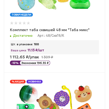
ТОВАР НЕДЕЛИ
Комплект таба сквишей 48 мм "Таба микс"
Достаточно
Арт.: 48/СквТб/К
Шт. в упаковке:
100
11.13 ₽/шт
Ваша цена:
1 112.65
₽
/упак
1 309
₽
-
15
%
Экономия
196.35
₽
% АКЦИЯ
НОВИНКА