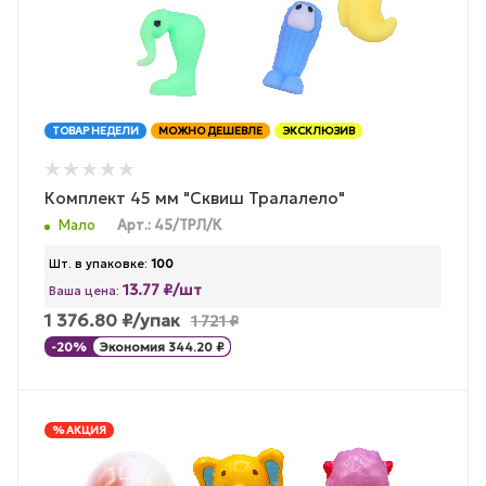
ТОВАР НЕДЕЛИ
МОЖНО ДЕШЕВЛЕ
ЭКСКЛЮЗИВ
Комплект 45 мм "Сквиш Тралалело"
Мало
Арт.: 45/ТРЛ/К
Шт. в упаковке:
100
13.77 ₽/шт
Ваша цена:
1 376.80
₽
/упак
1 721
₽
-
20
%
Экономия
344.20
₽
% АКЦИЯ