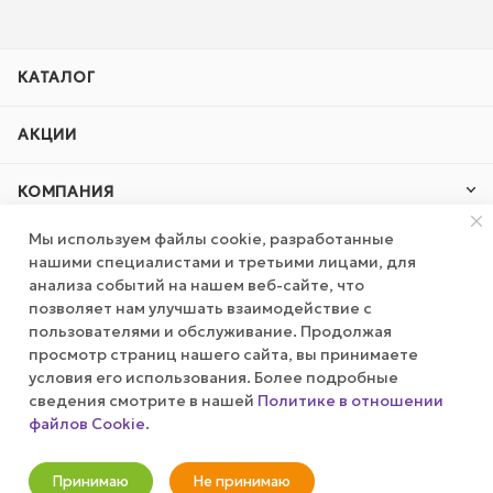
КАТАЛОГ
АКЦИИ
КОМПАНИЯ
Мы используем файлы cookie, разработанные
ПУБЛИЧНАЯ ОФЕРТА
нашими специалистами и третьими лицами, для
анализа событий на нашем веб-сайте, что
КАК СДЕЛАТЬ ЗАКАЗ?
позволяет нам улучшать взаимодействие с
пользователями и обслуживание. Продолжая
просмотр страниц нашего сайта, вы принимаете
условия его использования. Более подробные
+7 (800) 100-37-51
сведения смотрите в нашей
Политике в отношении
файлов Cookie
.
info@wizardgum.ru
Оповестить о наличии
метро "Водный стадион" 5 минут
Принимаю
Не принимаю