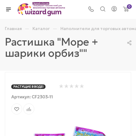
0
—
—
Главная
Каталог
Наполнители для торговых автом
Растишка "Море +
шарики орбиз""
РАСТУЩИЕ В ВОДЕ!
Артикул:
CF2303-11