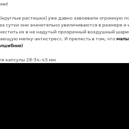
ами!
(круглые растишки) уже давно завоевали огромную по
за сутки они значительно увеличиваются в размере и
оместить их в не надутый прозрачный воздушный шар
сающую мялку-антистресс. И прелесть в том, что
малыш
волшебник!
ля капсулы 28-34-45 мм