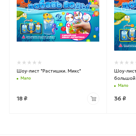
Шоу-лист "Растишки. Микс"
Шоу-лист
большой
Мало
Мало
18
₽
36
₽