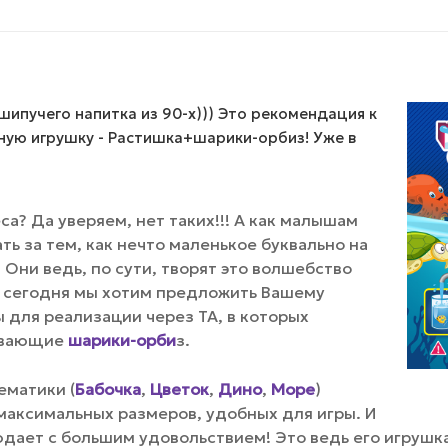
шипучего напитка из 90-х))) Это рекомендация к
сную игрушку - Растишка+шарики-орбиз! Уже в
а? Да уверяем, нет таких!!! А как малышам
ь за тем, как нечто маленькое буквально на
! Они ведь, по сути, творят это волшебство
 сегодня мы хотим предложить Вашему
 для реализации через ТА, в которых
живающие
шарики-орби
з.
ематики (
Бабочка
,
Цветок
,
Дино
,
Море
)
 максимальных размеров, удобных для игры. И
дает с большим удовольствием! Это ведь его игрушка