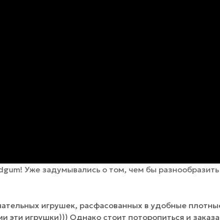
rdgum! Уже задумывались о том, чем бы разнообразит
чательных игрушек, расфасованных в удобные плотные 
ами эти игрушки))) Однако стоит поторопиться и заказ