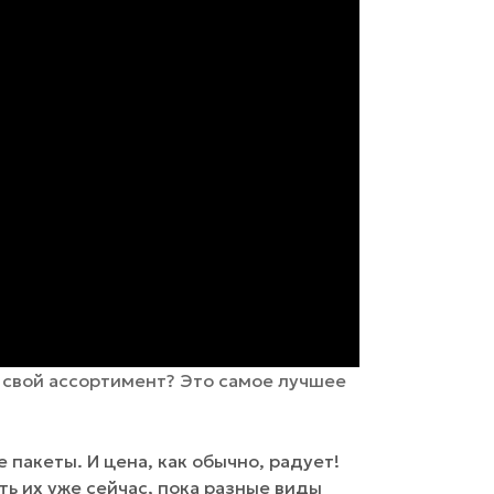
ь свой ассортимент? Это самое лучшее
пакеты. И цена, как обычно, радует!
ать их уже сейчас, пока разные виды