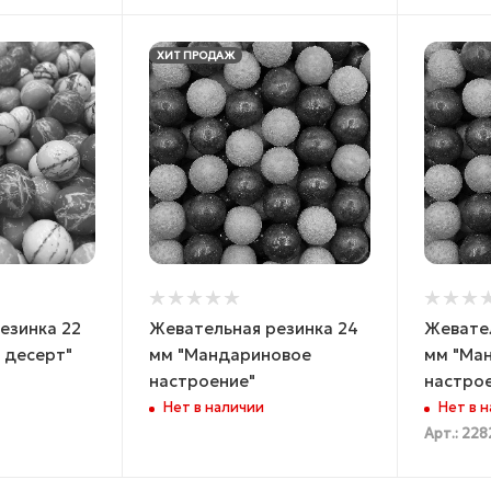
ХИТ ПРОДАЖ
езинка 22
Жевательная резинка 24
Жевател
 десерт"
мм "Мандариновое
мм "Ма
настроение"
настро
Нет в наличии
Нет в 
Арт.: 22