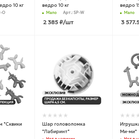
едро 10 кг
ведро 10 кг
ведро 1
P-O
Мало
Арт.: SP-W
Мало
2 385
₽
/шт
3 577.
ЭКСКЛЮЗИВ
МОЖНО Д
ПРОДАЖА БЕЗ КАПСУЛЫ, РАЗМЕР
ЛЕКЦИЯ
ШАРА 4,5 СМ.
ЭКСКЛЮЗ
м "Сквики
Шар головоломка
Игрушка
"Лабиринт"
Ми-ми"