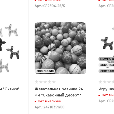
Нет в наличии
Нет в 
Арт.: CF2504-25/К
Арт.: CF2
МОЖНО Д
ЭКСКЛЮЗ
ЭКСКЛЮЗИВ
СКОРО В 
м "Сквики"
Жевательная резинка 24
Игрушка
мм "Сказочный десерт"
Нет в 
Нет в наличии
Арт.: CF
Арт.: 24718351/88