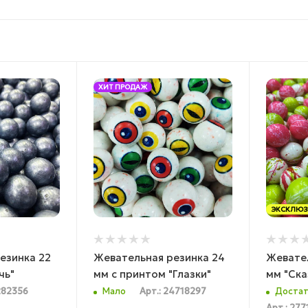
ХИТ ПРОДАЖ
ЭКСКЛЮЗ
езинка 22
Жевательная резинка 24
Жевател
чь"
мм с принтом "Глазки"
мм "Ска
282356
Мало
Арт.: 24718297
Достат