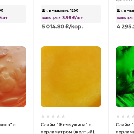
Арт.: 277
00
Шт. в упаковке:
1260
Шт. в упа
₽/шт
3.98 ₽/шт
Ваша цена:
Ваша цен
5 014.80
₽
/кор.
4 295.
ина" с
Слайм "Жемчужина" с
Слайм 
перламутром (желтый),
перламу