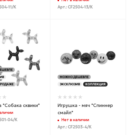
наличии
Нет в наличии
504-11/К
Арт.: CF2504-13/К
ЕШЕВЛЕ
ИВ
МОЖНО ДЕШЕВЛЕ
ПРОДАЖЕ
ЭКСКЛЮЗИВ
КОЛЛЕКЦИЯ
 "Собака сквики"
Игрушка - мяч "Спиннер
смайл"
наличии
2501-04/К
Нет в наличии
Арт.: CF2503-4/К