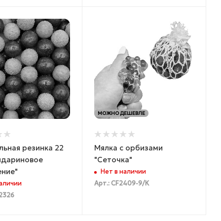
МОЖНО ДЕШЕВЛЕ
ьная резинка 22
Мялка с орбизами
ндариновое
"Сеточка"
ение"
Нет в наличии
наличии
Арт.: CF2409-9/К
82326