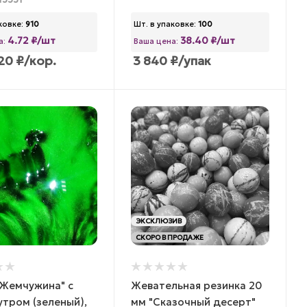
13351
ковке:
910
Шт. в упаковке:
100
4.72 ₽/шт
38.40 ₽/шт
а:
Ваша цена:
20
₽
/кор.
3 840
₽
/упак
ЭКСКЛЮЗИВ
СКОРО В ПРОДАЖЕ
"Жемчужина" с
Жевательная резинка 20
тром (зеленый),
мм "Сказочный десерт"