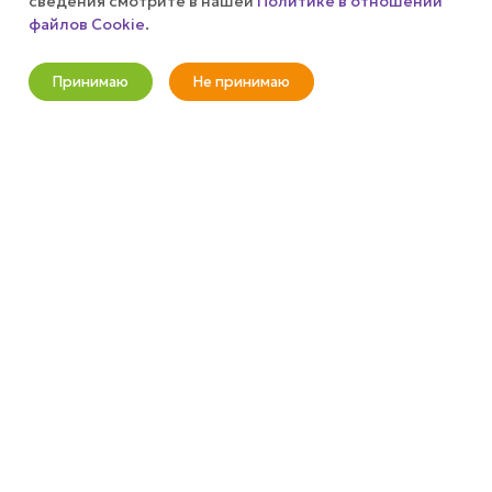
сведения смотрите в нашей
Политике в отношении
файлов Cookie
.
В корзину
+7 (800) 100-37-51
Принимаю
Не принимаю
Новости
Корзина
Кабинет
Главная
Избранные
Акции
info@wizardgum.ru
метро "Водный стадион" 5 минут
пешком 125493, г. Москва, ул.
Авангардная, д. 3, 4 этаж, офис
1408. Бизнес-Центр "Сатурн"
2026 © wizardgum.ru, 2021