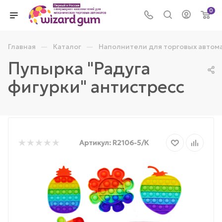
0
—
—
Главная
Каталог
Наполнители для торговых автом
Пупырка "Радуга
фигурки" антистресс
Артикул:
R2106-5/К