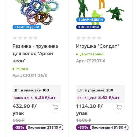
ТОВАР НЕДЕЛИ
ТОВАР НЕДЕЛИ
КОЛЛЕКЦИЯ
Резинка - пружинка
Игрушка "Солдат"
для волос "Аргон
Достаточно
неон"
Арт.: CF2307-6
Много
Арт.: CF2311-26/К
Шт. в упаковке:
100
Шт. в упаковке:
200
4.33 ₽/шт
5.62 ₽/шт
Ваша цена:
Ваша цена:
432.90
₽
/
1 124.20
₽
/
упак
упак
666
₽
1 606
₽
-
35
%
Экономия
233.10
₽
-
30
%
Экономия
481.80
₽