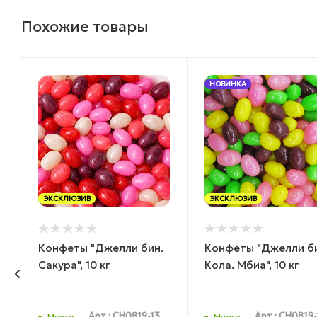
Похожие товары
НОВИНКА
ЭКСКЛЮЗИВ
ЭКСКЛЮЗИВ
Конфеты "Джелли бин.
Конфеты "Джелли б
г
Сакура", 10 кг
Кола. Мбиа", 10 кг
Арт.: CH0819-13
Арт.: CH0819
Много
Много