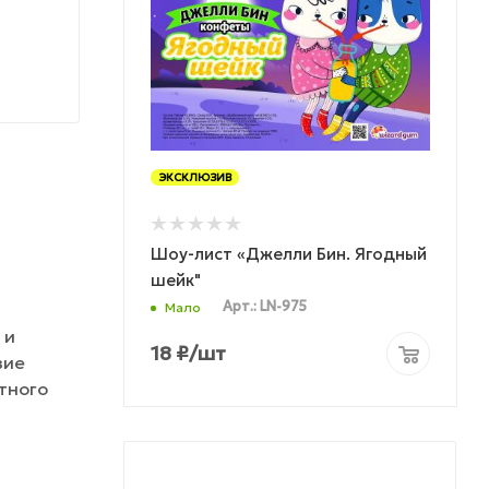
ЭКСКЛЮЗИВ
Шоу-лист «Джелли Бин. Ягодный
шейк"
Арт.: LN-975
Мало
 и
18
₽
/шт
зие
тного