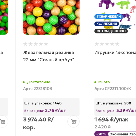
ТОВАР НЕДЕЛИ
КОЛЛЕКЦИЯ
ОПТОМ ДЕШЕВЛЕ!
ка
Жевательная резинка
Игрушки "Экспона
22 мм "Сочный арбуз"
Достаточно
Много
Арт.: 22818103
Арт.: CF2311-100/К
Шт. в упаковке:
1440
Шт. в упаковке:
500
2.76 ₽/шт
3.39 ₽/ш
Ваша цена:
Ваша цена:
3 974.40
₽
/
1 694
₽
/упак
кор.
2 420
₽
-
30
%
Экономия
726