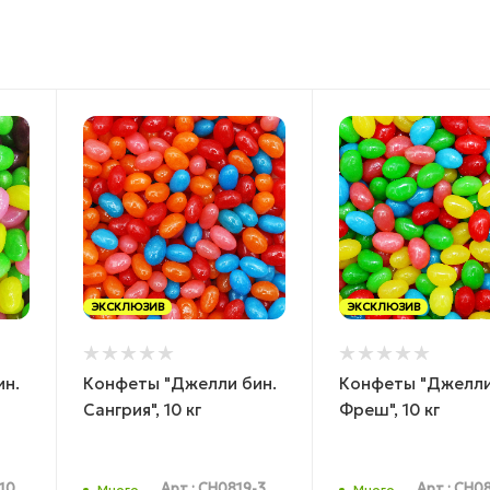
ЭКСКЛЮЗИВ
ЭКСКЛЮЗИВ
ин.
Конфеты "Джелли бин.
Конфеты "Джелли
Сангрия", 10 кг
Фреш", 10 кг
-10
Арт.: CH0819-3
Арт.: CH0
Много
Много