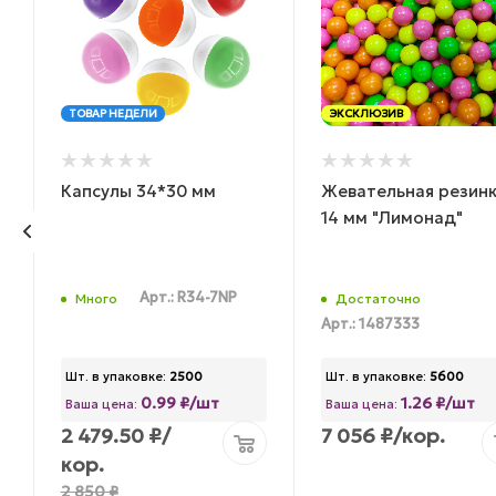
ТОВАР НЕДЕЛИ
ЭКСКЛЮЗИВ
Капсулы 34*30 мм
Жевательная резин
14 мм "Лимонад"
К
Арт.: R34-7NP
Много
Достаточно
Арт.: 1487333
Шт. в упаковке:
2500
Шт. в упаковке:
5600
0.99 ₽/шт
1.26 ₽/шт
Ваша цена:
Ваша цена:
2 479.50
₽
/
7 056
₽
/кор.
кор.
2 850
₽