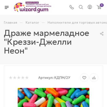
0
—
—
Главная
Каталог
Наполнители для торговых автом
Драже мармеладное
"Креззи-Джелли
Неон"
Артикул:
КДПМ/2У