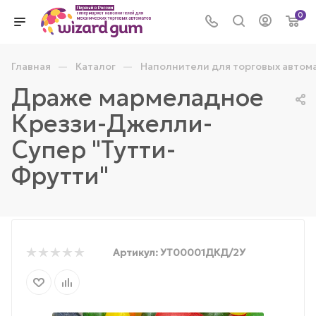
0
—
—
Главная
Каталог
Наполнители для торговых автом
Драже мармеладное
Креззи-Джелли-
Супер "Тутти-
Фрутти"
Артикул:
УТ00001ДКД/2У