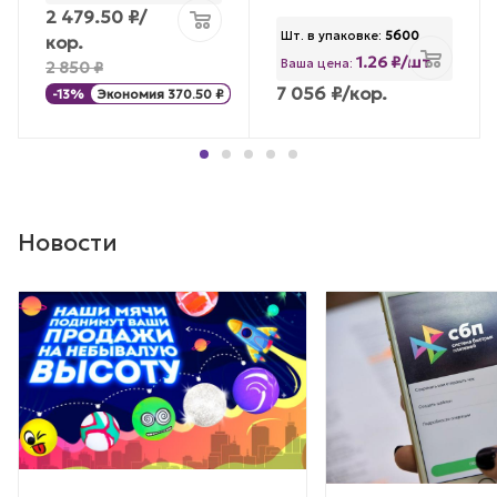
2 479.50
₽
/
Шт. в упаковке:
5600
кор.
1.26 ₽/шт
Ваша цена:
2 850
₽
7 056
₽
/кор.
-
13
%
Экономия
370.50
₽
Новости