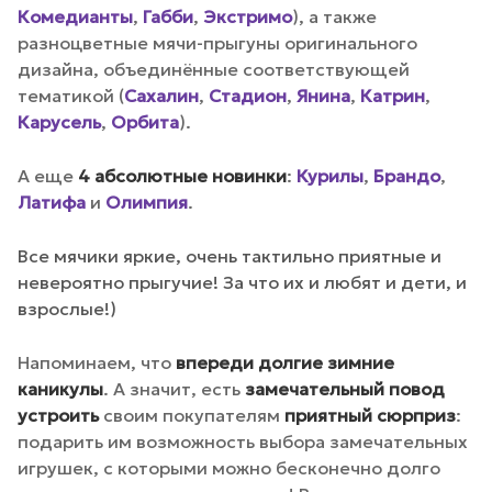
Комедианты
,
Габби
,
Экстримо
), а также
разноцветные мячи-прыгуны оригинального
дизайна, объединённые соответствующей
тематикой (
Сахалин
,
Стадион
,
Янина
,
Катрин
,
Карусель
,
Орбита
).
А еще
4 абсолютные новинки
:
Курилы
,
Брандо
,
Латифа
и
Олимпия
.
Все мячики яркие, очень тактильно приятные и
невероятно прыгучие! За что их и любят и дети, и
взрослые!)
Напоминаем, что
впереди долгие зимние
каникулы
. А значит, есть
замечательный повод
устроить
своим покупателям
приятный сюрприз
:
подарить им возможность выбора замечательных
игрушек, с которыми можно бесконечно долго