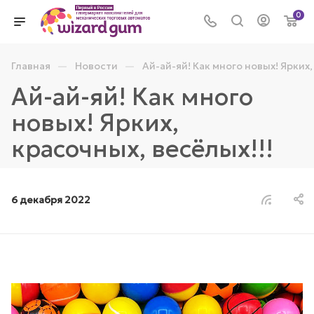
0
—
—
Главная
Новости
Ай-ай-яй! Как много новых! Ярких,
Ай-ай-яй! Как много
новых! Ярких,
красочных, весёлых!!!
6 декабря 2022