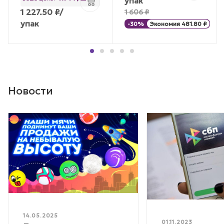
упак
1 227.50
₽
/
1 606
₽
упак
-
30
%
Экономия
481.80
₽
Новости
14.05.2025
01.11.2023