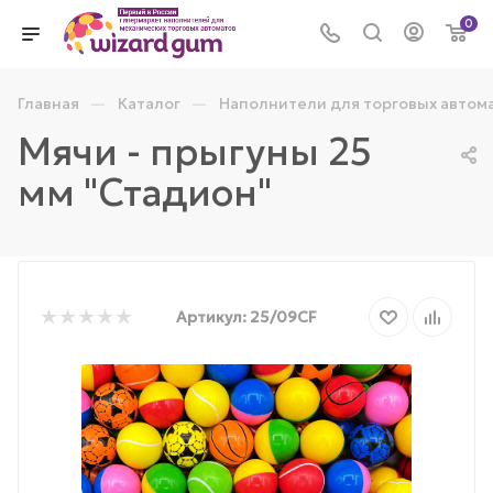
0
—
—
Главная
Каталог
Наполнители для торговых автом
Мячи - прыгуны 25
мм "Стадион"
Артикул:
25/09CF