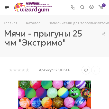
0
—
—
Главная
Каталог
Наполнители для торговых автом
Мячи - прыгуны 25
мм "Экстримо"
Артикул:
25/05CF