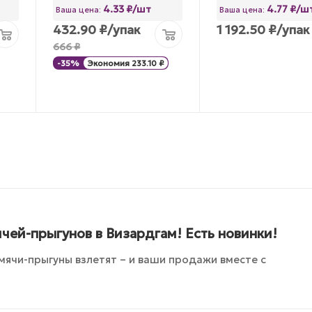
4.33 ₽/шт
4.77 ₽/ш
Ваша цена:
Ваша цена:
432.90
₽
/упак
1 192.50
₽
/упак
666
₽
-
35
%
Экономия
233.10
₽
чей-прыгунов в Визардгам! Есть новинки!
мячи-прыгуны взлетят – и ваши продажи вместе с