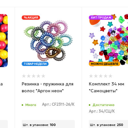
% АКЦИЯ
ХИТ ПРОДАЖ
ТОВАР НЕДЕЛИ
МОЖНО ДЕШЕВЛЕ
ка
Резинка - пружинка для
Комплект 34 мм
волос "Аргон неон"
"Самоцветы"
Арт.: CF2311-26/К
Много
Достаточно
Арт.: 34/СЦ/К
Шт. в упаковке:
100
Шт. в упаковке:
250