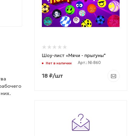
Шоу-лист «Мячи - прыгуны"
Арт.: NI-860
Нет в наличии
18
₽
/шт
тва
рабочего
них.