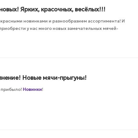
новых! Ярких, красочных, весёлых!!!
екрасными новинками и разнообразием ассортимента! И
 приобрести у нас много новых замечательных мячей-
лнение! Новые мячи-прыгуны!
у прибыло!
Новинки
!