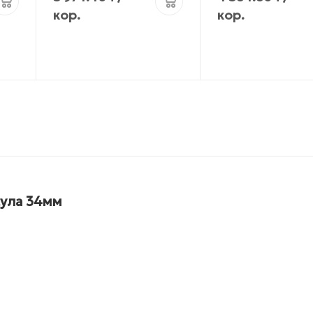
кор.
кор.
сула 34мм