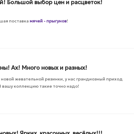
й! Большой выбор цен и расцветок!
шая поставка
мячей - прыгунов
!
ы! Ах! Много новых и разных!
 новой жевательной резинки, у нас грандиозный приход
 В вашу коллекцию такие точно надо!
новых! Ярких, красочных, весёлых!!!