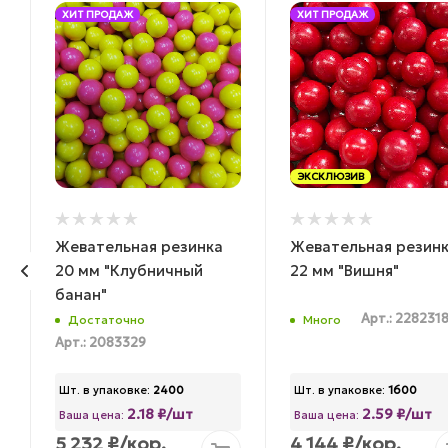
ХИТ ПРОДАЖ
ХИТ ПРОДАЖ
ЭКСКЛЮЗИВ
Жевательная резинка
Жевательная резин
20 мм "Клубничный
22 мм "Вишня"
банан"
Арт.: 228231
Достаточно
Много
Арт.: 2083329
Шт. в упаковке:
2400
Шт. в упаковке:
1600
2.18 ₽/шт
2.59 ₽/шт
Ваша цена:
Ваша цена:
5 232
₽
/кор.
4 144
₽
/кор.