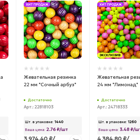
ХИТ ПРОДАЖ
ХИТ ПРОДАЖ
ЭКСКЛЮЗИВ
ка
Жевательная резинка
Жевательная рез
22 мм "Сочный арбуз"
24 мм "Лимонад"
8
Достаточно
Достаточно
Арт.: 22818103
Арт.: 24718333
Шт. в упаковке:
1440
Шт. в упаковке:
1260
2.76 ₽/шт
3.48 ₽/ш
Ваша цена:
Ваша цена:
3 974.40
₽
/
4 384.80
₽
/