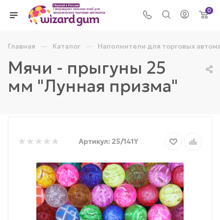
0
—
—
Главная
Каталог
Наполнители для торговых автом
Мячи - прыгуны 25
мм "Лунная призма"
Артикул:
25/141Y