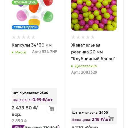
ЛУЧШАЯ ЦЕНА
ТОВАР НЕДЕЛИ
Капсулы 34*30 мм
Жевательная
резинка 20 мм
Арт.: R34-7NP
Много
"Клубничный банан"
Достаточно
Арт.: 2083329
Шт. в упаковке:
2500
0.99 ₽/шт
Ваша цена:
2 479.50
₽
/
Шт. в упаковке:
2400
кор.
2.18 ₽/шт
Ваша цена:
2 850
₽
5 232
₽
/кор.
-
13
%
Экономия
370.50
₽