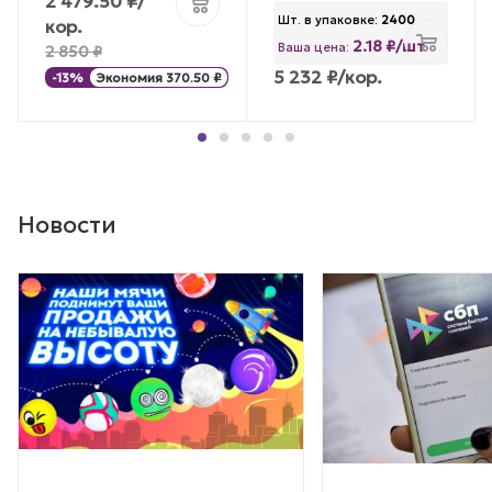
2 479.50
₽
/
Шт. в упаковке:
2400
кор.
2.18 ₽/шт
Ваша цена:
2 850
₽
5 232
₽
/кор.
-
13
%
Экономия
370.50
₽
Новости