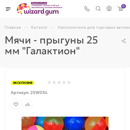
0
—
—
Главная
Каталог
Наполнители для торговых автом
Мячи - прыгуны 25
мм "Галактион"
ЭКСКЛЮЗИВ
Артикул:
25W034