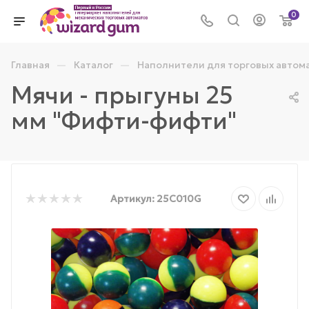
0
—
—
Главная
Каталог
Наполнители для торговых автом
Мячи - прыгуны 25
мм "Фифти-фифти"
Артикул:
25C010G