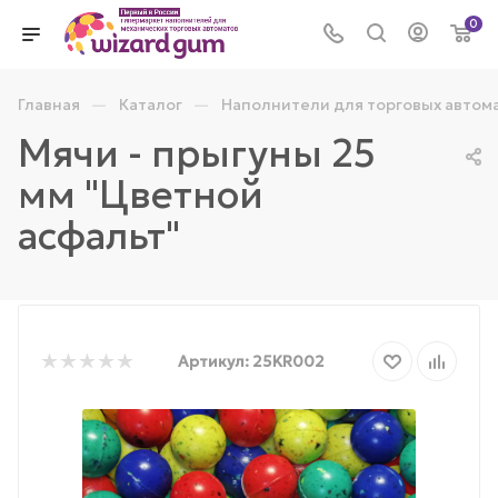
0
—
—
Главная
Каталог
Наполнители для торговых автом
Мячи - прыгуны 25
мм "Цветной
асфальт"
Артикул:
25KR002