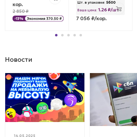
Шт. в упаковке:
5600
кор.
1.26 ₽/шт
Ваша цена:
2 850
₽
7 056
₽
/кор.
-
13
%
Экономия
370.50
₽
Новости
14.05.2025