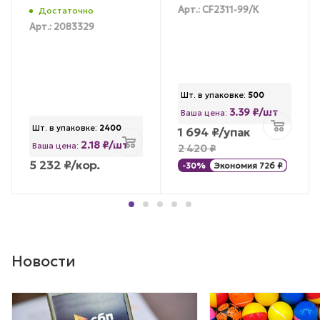
Арт.: CF2311-99/К
Достаточно
Арт.: 2083329
Шт. в упаковке:
500
3.39 ₽/шт
Ваша цена:
Шт. в упаковке:
2400
1 694
₽
/упак
2.18 ₽/шт
Ваша цена:
2 420
₽
5 232
₽
/кор.
-
30
%
Экономия
726
₽
Новости