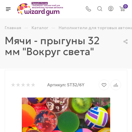
0
—
—
Главная
Каталог
Наполнители для торговых автом
Мячи - прыгуны 32
мм "Вокруг света"
Артикул:
ST32/6Y