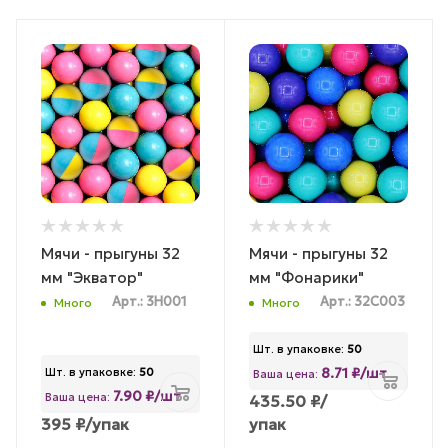
Мячи - прыгуны 32
Мячи - прыгуны 32
мм "Экватор"
мм "Фонарики"
Арт.: 3H001
Арт.: 32С003
Много
Много
Шт. в упаковке:
50
8.71 ₽/шт
Шт. в упаковке:
50
Ваша цена:
7.90 ₽/шт
Ваша цена:
435.50
₽
/
395
₽
/упак
упак