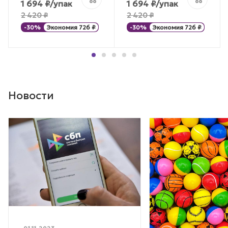
1 694
₽
/упак
1 694
₽
/упак
2 420
₽
2 420
₽
-
30
%
Экономия
726
₽
-
30
%
Экономия
726
₽
Новости