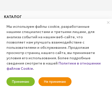
КАТАЛОГ
Мы используем файлы cookie, разработанные
АКЦИИ
нашими специалистами и третьими лицами, для
анализа событий на нашем веб-сайте, что
позволяет нам улучшать взаимодействие с
КОМПАНИЯ
пользователями и обслуживание. Продолжая
просмотр страниц нашего сайта, вы принимаете
ПУБЛИЧНАЯ ОФЕРТА
условия его использования. Более подробные
сведения смотрите в нашей
Политике в отношении
файлов Cookie
.
КАК СДЕЛАТЬ ЗАКАЗ?
Оповестить о наличии
Принимаю
Не принимаю
+7 (800) 100-37-51
Новости
Корзина
Кабинет
Главная
Избранные
Акции
info@wizardgum.ru
метро "Водный стадион" 5 минут