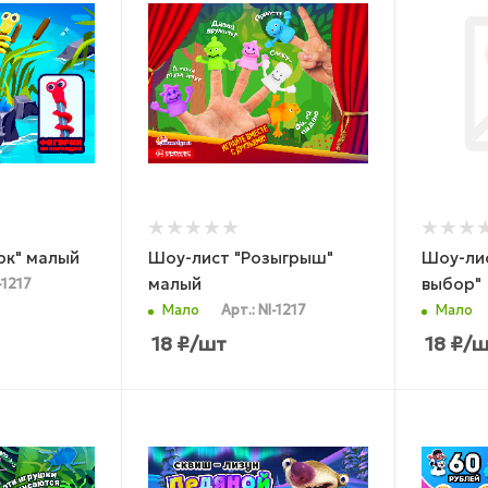
рк" малый
Шоу-лист "Розыгрыш"
Шоу-ли
малый
выбор"
-1217
Мало
Арт.: NI-1217
Мало
18
₽
/шт
18
₽
/ш