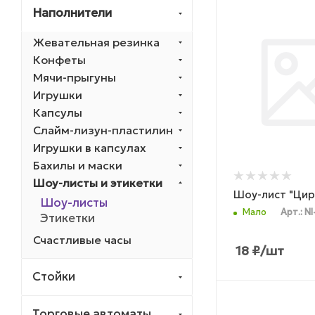
Наполнители
Жевательная резинка
Конфеты
Мячи-прыгуны
Игрушки
Капсулы
Слайм-лизун-пластилин
Игрушки в капсулах
Бахилы и маски
Шоу-листы и этикетки
Шоу-лист "Цир
Шоу-листы
Мало
Арт.: N
Этикетки
Счастливые часы
18
₽
/шт
Стойки
Торговые автоматы