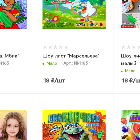
т "Кола. Мбиа"
Шоу-лист "Марсельеза"
Шоу-лис
малый
-1163
Мало
Арт.: NI-1163
Мало
18
₽
/шт
18
₽
/ш