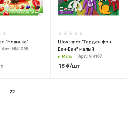
т "Новинка"
Шоу-лист "Гарден фон
Бан-Бан" малый
Арт.: NN-1088
Мало
Арт.: NI-1187
т
18
₽
/шт
22