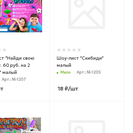
ст "Найди свою
Шоу-лист "Скибиди"
. 60 руб. на 2
малый
" малый
Мало
Арт.: NI-1205
Арт.: NI-1207
т
18
₽
/шт