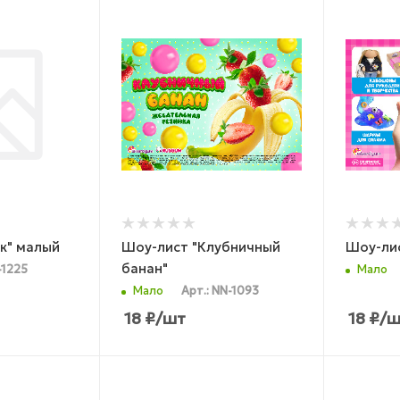
к" малый
Шоу-лист "Клубничный
Шоу-ли
банан"
I-1225
Мало
Мало
Арт.: NN-1093
18
₽
/шт
18
₽
/ш