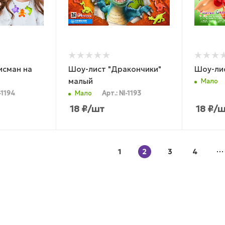
исман на
Шоу-лист "Дракончики"
Шоу-лис
малый
Мало
-1194
Мало
Арт.: NI-1193
18
₽
/шт
18
₽
/ш
1
2
3
4