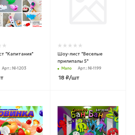
т "Капитания"
Шоу-лист "Веселые
прилипалы 5"
Арт.: NI-1203
Мало
Арт.: NI-1199
т
18
₽
/шт