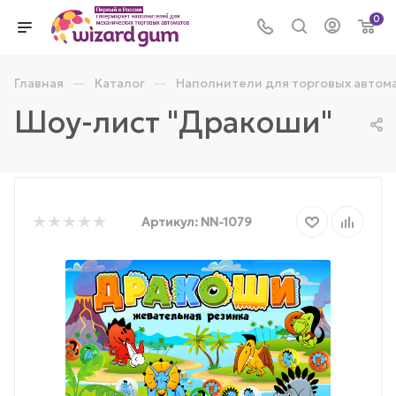
0
—
—
Главная
Каталог
Наполнители для торговых автом
Шоу-лист "Дракоши"
Артикул:
NN-1079