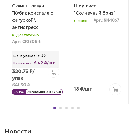
Сквиш - лизун
Шоу-лист
"Кубик кристалл с
"Солнечный бриз"
фигуркой",
Арт.: NN-1067
Мало
антистресс
Достаточно
Арт.: CF2306-6
Шт. в упаковке:
50
6.42 ₽/шт
Ваша цена:
320.75
₽
/
упак
641.50
₽
18
₽
/шт
-
50
%
Экономия
320.75
₽
Новости