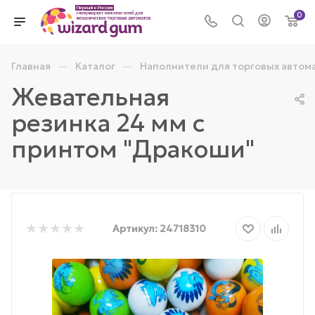
0
—
—
Главная
Каталог
Наполнители для торговых автом
Жевательная
резинка 24 мм с
принтом "Дракоши"
Артикул:
24718310