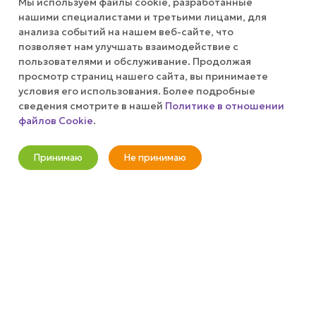
Мы используем файлы cookie, разработанные
АКЦИИ
нашими специалистами и третьими лицами, для
анализа событий на нашем веб-сайте, что
позволяет нам улучшать взаимодействие с
КОМПАНИЯ
пользователями и обслуживание. Продолжая
просмотр страниц нашего сайта, вы принимаете
ПУБЛИЧНАЯ ОФЕРТА
условия его использования. Более подробные
сведения смотрите в нашей
Политике в отношении
файлов Cookie
.
КАК СДЕЛАТЬ ЗАКАЗ?
Оповестить о наличии
Принимаю
Не принимаю
+7 (800) 100-37-51
Новости
Корзина
Кабинет
Главная
Избранные
Акции
info@wizardgum.ru
метро "Водный стадион" 5 минут
пешком 125493, г. Москва, ул.
Авангардная, д. 3, 4 этаж, офис
1408. Бизнес-Центр "Сатурн"