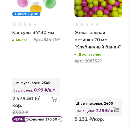
ТОВАР НЕДЕЛИ
Капсулы 34*30 мм
Жевательная
резинка 20 мм
Арт.: R34-7NP
Много
"Клубничный банан"
Достаточно
Арт.: 2083329
Шт. в упаковке:
2500
0.99 ₽/шт
Ваша цена:
2 479.50
₽
/
Шт. в упаковке:
2400
кор.
2.18 ₽/шт
Ваша цена:
2 850
₽
5 232
₽
/кор.
-
13
%
Экономия
370.50
₽