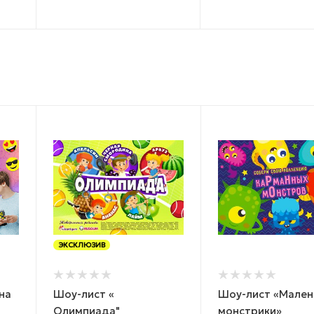
ЭКСКЛЮЗИВ
на
Шоу-лист «
Шоу-лист «Мален
Олимпиада"
монстрики»