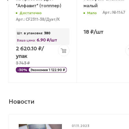
"Алфавит" (топппер)
малый
Арт.: NI-1147
Достаточно
Мало
Арт.: CF2311-38/Дуэт/К
18
₽
/шт
Шт. в упаковке:
380
6.90 ₽/шт
Ваша цена:
2 620.10
₽
/
упак
3 743
₽
-
30
%
Экономия
1 122.90
₽
Новости
01.11.2023