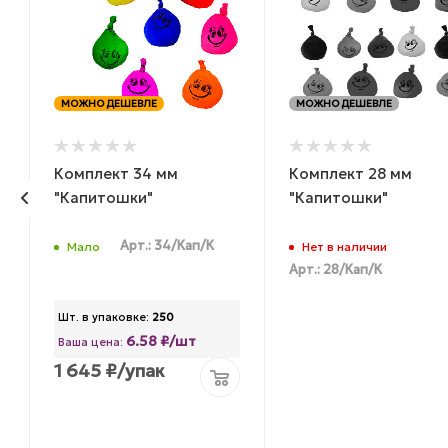
МОЖНО ДЕШЕВЛЕ
МОЖНО ДЕШЕВЛЕ
Комплект 34 мм
Комплект 28 мм
"Капитошки"
"Капитошки"
Арт.: 34/Кап/К
Мало
Нет в наличии
Арт.: 28/Кап/К
Шт. в упаковке:
250
6.58 ₽/шт
Ваша цена:
1 645
₽
/упак