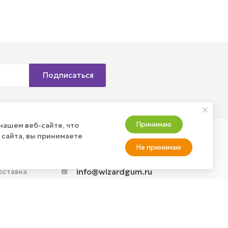
Подписаться
Принимаю
нашем веб-сайте, что
 сайта, вы принимаете
Не принимаю
АТЬ ЗАКАЗ?
+7 (800) 100-37-51
info@wizardgum.ru
оставка
а товар
метро "Водный стадион" 5
минут пешком 125493, г.
Москва, ул. Авангардная, д. 3,
4 этаж, офис 1408. Бизнес-