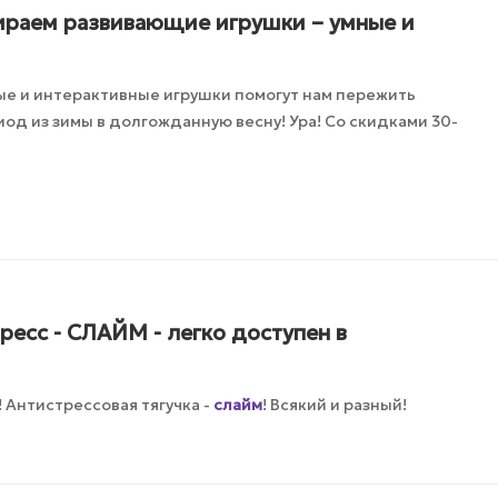
ираем развивающие игрушки – умные и
ые и интерактивные игрушки помогут нам пережить
д из зимы в долгожданную весну! Ура! Со скидками 30-
есс - СЛАЙМ - легко доступен в
! Антистрессовая тягучка -
слайм
! Всякий и разный!