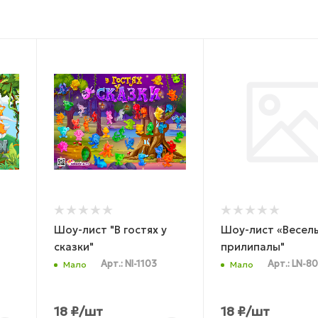
Шоу-лист "В гостях у
Шоу-лист «Весел
сказки"
прилипалы"
Арт.: NI-1103
Арт.: LN-8
Мало
Мало
18
₽
/шт
18
₽
/шт