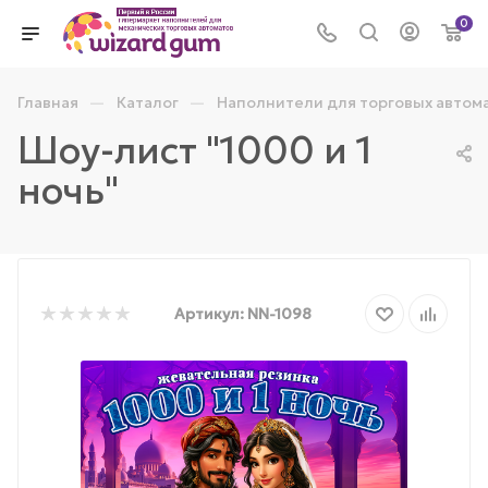
0
—
—
Главная
Каталог
Наполнители для торговых автом
Шоу-лист "1000 и 1
ночь"
Артикул:
NN-1098