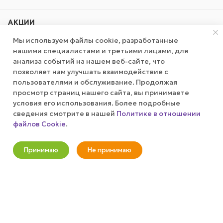
АКЦИИ
Мы используем файлы cookie, разработанные
КОМПАНИЯ
нашими специалистами и третьими лицами, для
анализа событий на нашем веб-сайте, что
позволяет нам улучшать взаимодействие с
ПУБЛИЧНАЯ ОФЕРТА
пользователями и обслуживание. Продолжая
просмотр страниц нашего сайта, вы принимаете
КАК СДЕЛАТЬ ЗАКАЗ?
условия его использования. Более подробные
сведения смотрите в нашей
Политике в отношении
файлов Cookie
.
В корзину
+7 (800) 100-37-51
Принимаю
Не принимаю
info@wizardgum.ru
Новости
Корзина
Кабинет
Главная
Избранные
Акции
метро "Водный стадион" 5 минут
пешком 125493, г. Москва, ул.
Авангардная, д. 3, 4 этаж, офис
1408. Бизнес-Центр "Сатурн"