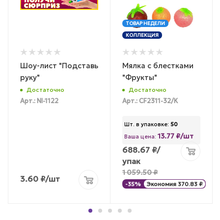
ТОВАР НЕДЕЛИ
КОЛЛЕКЦИЯ
Шоу-лист "Подставь
Мялка с блестками
руку"
"Фрукты"
Достаточно
Достаточно
Арт.: NI-1122
Арт.: CF2311-32/К
Шт. в упаковке:
50
13.77 ₽/шт
Ваша цена:
688.67
₽
/
упак
1 059.50
₽
3.60
₽
/шт
-
35
%
Экономия
370.83
₽