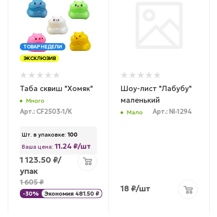
ТОВАР НЕДЕЛИ
ЭКСКЛЮЗИВ
Таба сквиш "Хомяк"
Шоу-лист "Лабубу"
маленький
Много
Арт.: CF2503-1/К
Арт.: NI-1294
Мало
Шт. в упаковке:
100
11.24 ₽/шт
Ваша цена:
1 123.50
₽
/
упак
1 605
₽
18
₽
/шт
-
30
%
Экономия
481.50
₽