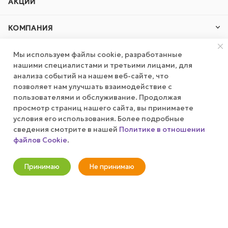
АКЦИИ
КОМПАНИЯ
ПУБЛИЧНАЯ ОФЕРТА
Мы используем файлы cookie, разработанные
нашими специалистами и третьими лицами, для
анализа событий на нашем веб-сайте, что
КАК СДЕЛАТЬ ЗАКАЗ?
позволяет нам улучшать взаимодействие с
пользователями и обслуживание. Продолжая
просмотр страниц нашего сайта, вы принимаете
+7 (800) 100-37-51
условия его использования. Более подробные
сведения смотрите в нашей
Политике в отношении
info@wizardgum.ru
файлов Cookie
.
Оповестить о наличии
метро "Водный стадион" 5 минут
Принимаю
Не принимаю
пешком 125493, г. Москва, ул.
Новости
Корзина
Кабинет
Главная
Избранные
Акции
Авангардная, д. 3, 4 этаж, офис
1408. Бизнес-Центр "Сатурн"