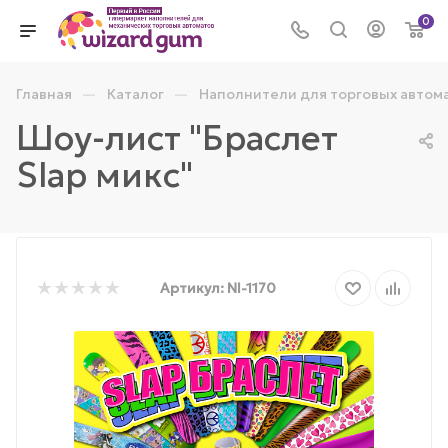
0
—
—
Главная
Каталог
Наполнители для торговых автом
Шоу-лист "Браслет
Slap микс"
Артикул:
NI-1170