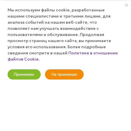
Мы используем файлы cookie, разработанные
АКЦИИ
нашими специалистами и третьими лицами, для
анализа событий на нашем веб-сайте, что
позволяет нам улучшать взаимодействие с
КОМПАНИЯ
пользователями и обслуживание. Продолжая
просмотр страниц нашего сайта, вы принимаете
ПУБЛИЧНАЯ ОФЕРТА
условия его использования. Более подробные
сведения смотрите в нашей
Политике в отношении
файлов Cookie
.
КАК СДЕЛАТЬ ЗАКАЗ?
В корзину
Принимаю
Не принимаю
+7 (800) 100-37-51
Новости
Корзина
Кабинет
Главная
Избранные
Акции
info@wizardgum.ru
метро "Водный стадион" 5 минут
пешком 125493, г. Москва, ул.
Авангардная, д. 3, 4 этаж, офис
1408. Бизнес-Центр "Сатурн"