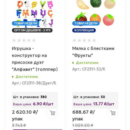
ТОВАР НЕДЕЛИ
ТОВАР НЕДЕЛИ
ОПТОМ ДЕШЕВЛЕ - 2 УП!
КОЛЛЕКЦИЯ
Игрушка -
Мялка с блестками
конструктор на
"Фрукты"
присоске дуэт
Достаточно
"Алфавит" (топппер)
Арт.: CF2311-32/К
Достаточно
Арт.: CF2311-38/Дуэт/К
Шт. в упаковке:
380
Шт. в упаковке:
50
6.90 ₽/шт
13.77 ₽/шт
Ваша цена:
Ваша цена:
2 620.10
₽
/
688.67
₽
/
упак
упак
3 743
₽
1 059.50
₽