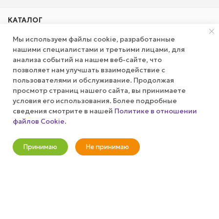
КАТАЛОГ
Мы используем файлы cookie, разработанные
АКЦИИ
нашими специалистами и третьими лицами, для
анализа событий на нашем веб-сайте, что
позволяет нам улучшать взаимодействие с
КОМПАНИЯ
пользователями и обслуживание. Продолжая
просмотр страниц нашего сайта, вы принимаете
ПУБЛИЧНАЯ ОФЕРТА
условия его использования. Более подробные
сведения смотрите в нашей
Политике в отношении
файлов Cookie
.
КАК СДЕЛАТЬ ЗАКАЗ?
В корзину
Принимаю
Не принимаю
+7 (800) 100-37-51
Новости
Корзина
Кабинет
Главная
Избранные
Акции
info@wizardgum.ru
метро "Водный стадион" 5 минут
пешком 125493, г. Москва, ул.
Авангардная, д. 3, 4 этаж, офис