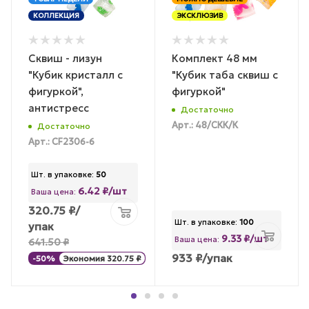
КОЛЛЕКЦИЯ
ЭКСКЛЮЗИВ
Сквиш - лизун
Комплект 48 мм
"Кубик кристалл с
"Кубик таба сквиш с
фигуркой",
фигуркой"
антистресс
Достаточно
Арт.: 48/СКК/К
Достаточно
Арт.: CF2306-6
Шт. в упаковке:
50
6.42 ₽/шт
Ваша цена:
320.75
₽
/
Шт. в упаковке:
100
упак
9.33 ₽/шт
Ваша цена:
641.50
₽
933
₽
/упак
-
50
%
Экономия
320.75
₽