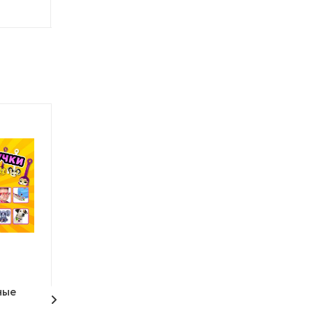
ные
Шоу-лист "Кошки"
Шоу-лист «Са
парк"