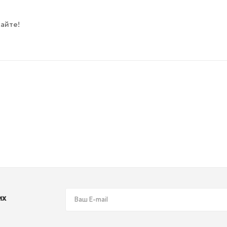
айте!
их