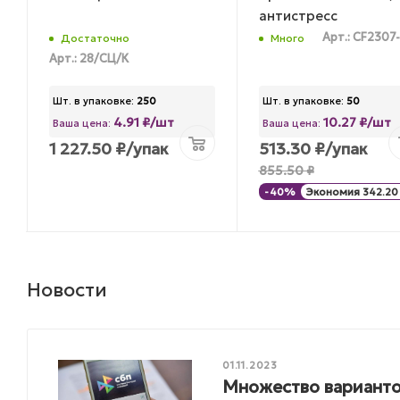
антистресс
Арт.: CF2307
Достаточно
Много
Арт.: 28/СЦ/К
Шт. в упаковке:
250
Шт. в упаковке:
50
4.91 ₽/шт
10.27 ₽/шт
Ваша цена:
Ваша цена:
1 227.50
₽
/упак
513.30
₽
/упак
855.50
₽
-
40
%
Экономия
342.20
Новости
01.11.2023
Множество варианто