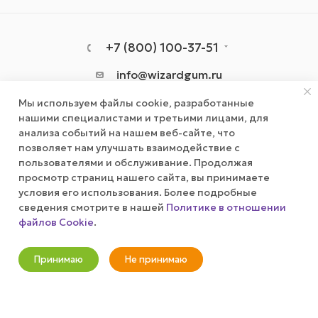
+7 (800) 100-37-51
info@wizardgum.ru
Мы используем файлы cookie, разработанные
метро "Водный стадион" 5 минут
нашими специалистами и третьими лицами, для
пешком 125493, г. Москва, ул.
анализа событий на нашем веб-сайте, что
Авангардная, д. 3, 4 этаж, офис
позволяет нам улучшать взаимодействие с
1408. Бизнес-Центр "Сатурн"
пользователями и обслуживание. Продолжая
просмотр страниц нашего сайта, вы принимаете
условия его использования. Более подробные
сведения смотрите в нашей
Политике в отношении
файлов Cookie
.
Оповестить о наличии
Принимаю
Не принимаю
Новости
Корзина
Кабинет
Главная
Избранные
Акции
2026 © wizardgum.ru, 2021