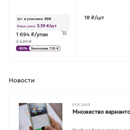
18
₽
/шт
Шт. в упаковке:
500
3.39 ₽/шт
Ваша цена:
1 694
₽
/упак
2 420
₽
-
30
%
Экономия
726
₽
Новости
01.11.2023
Множество варианто
Удобная форма оплаты на с