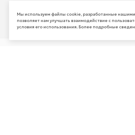
Будьте в курсе наш
Мы используем файлы cookie, разработанные нашими 
акций и новостей
позволяет нам улучшать взаимодействие с пользова
условия его использования. Более подробные сведе
КАТАЛОГ
КОМПАНИЯ
АКЦИИ
О компании
О вендинговом бизнесе
Видео