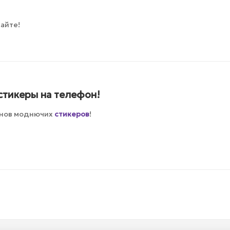
айте!
стикеры на телефон!
йнов моднючих
стикеров
!