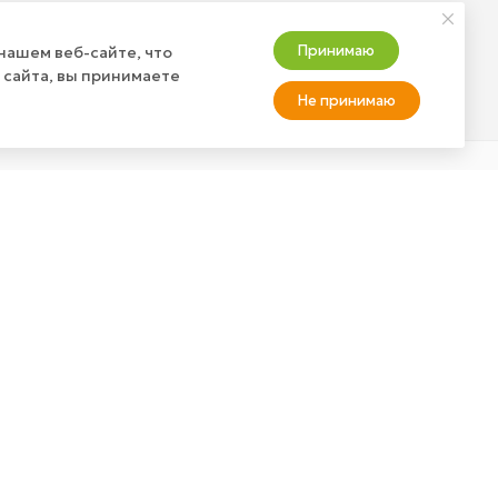
Подписаться
Принимаю
нашем веб-сайте, что
 сайта, вы принимаете
Не принимаю
АТЬ ЗАКАЗ?
+7 (800) 100-37-51
info@wizardgum.ru
оставка
а товар
метро "Водный стадион" 5
минут пешком 125493, г.
Москва, ул. Авангардная, д. 3,
4 этаж, офис 1408. Бизнес-
Центр "Сатурн"