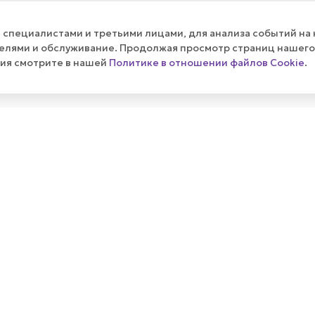
их
специалистами и третьими лицами, для анализа событий на 
телями и обслуживание. Продолжая просмотр страниц нашего
ния смотрите в нашей
Политике в отношении файлов Cookie
.
ПУБЛИЧНАЯ ОФЕРТА
КАК СДЕЛ
Политика
Оплата и д
Реквизиты
Гарантия н