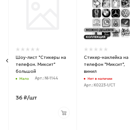
МОЖНО ДЕШЕВЛЕ
КОЛЛЕКЦИЯ
Шоу-лист "Стикеры на
Стикер-наклейка на
телефон. Миксит"
телефон "Миксит",
большой
винил
Арт.: NI-1144
Мало
Нет в наличии
Арт.: К0223-1/СТ
36
₽
/шт