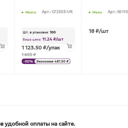
Арт.: CF2503-1/К
Арт.: NI-11
Много
Мало
18
₽
/шт
Шт. в упаковке:
100
11.24 ₽/шт
Ваша цена:
1 123.50
₽
/упак
1 605
₽
-
30
%
Экономия
481.50
₽
в удобной оплаты на сайте.