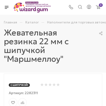
0
—
—
Главная
Каталог
Наполнители для торговых автом
Жевательная
резинка 22 мм с
шипучкой
"Маршмеллоу"
С ШИПУЧКОЙ!
Артикул:
2282311