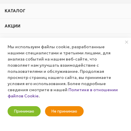
КАТАЛОГ
АКЦИИ
КОМПАНИЯ
Мы используем файлы cookie, разработанные
нашими специалистами и третьими лицами, для
ПУБЛИЧНАЯ ОФЕРТА
анализа событий на нашем веб-сайте, что
позволяет нам улучшать взаимодействие с
пользователями и обслуживание. Продолжая
КАК СДЕЛАТЬ ЗАКАЗ?
просмотр страниц нашего сайта, вы принимаете
условия его использования. Более подробные
сведения смотрите в нашей
Политике в отношении
+7 (800) 100-37-51
файлов Cookie
.
В корзину
info@wizardgum.ru
Принимаю
Не принимаю
метро "Водный стадион" 5 минут
Новости
Корзина
Кабинет
Главная
Избранные
Акции
пешком 125493, г. Москва, ул.
Авангардная, д. 3, 4 этаж, офис