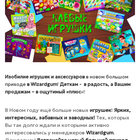
Изобилие игрушек
и аксессуаров
в новом большом
приходе
в Wizardgum
!
Деткам - в радость, а Вашим
продажам – в ощутимый «плюс
»!
В Новом году ещё больше новых
игрушек
!
Ярких,
интересных, забавных и заводных!
Тех, которых
Вы так долго ждали и которыми активно
интересовались у менеджеров
Wizardgum
.
Дождались!
Встречайте новый большой приход