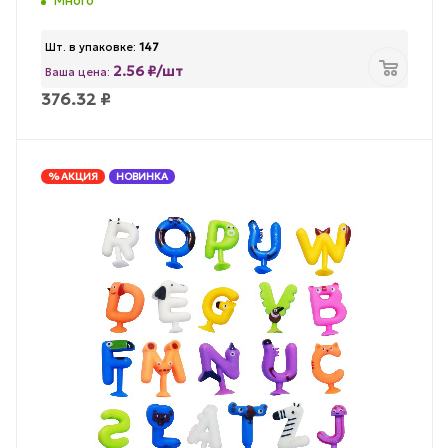
Много
Шт. в упаковке:
147
2.56 ₽/шт
Ваша цена:
376.32
₽
% АКЦИЯ
НОВИНКА