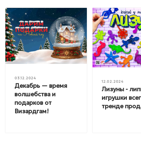
03.12.2024
12.02.2024
Декабрь — время
Лизуны - лип
волшебства и
игрушки всег
подарков от
тренде прод
Визардгам!