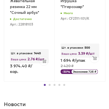
Жевательная
Игрушка
резинка 22 мм
"Птерозавр"
"Сочный арбуз"
Много
Арт.: CF2311-101/К
Достаточно
Арт.: 22818103
Шт. в упаковке:
500
3.39 ₽/шт
Шт. в упаковке:
1440
Ваша цена:
2.76 ₽/шт
Ваша цена:
1 694
₽
/упак
3 974.40
₽
/
2 420
₽
кор.
-
30
%
Экономия
726
₽
Новости