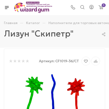
0
—
—
Главная
Каталог
Наполнители для торговых автом
Лизун "Скипетр"
Артикул:
CF1019-36/СТ