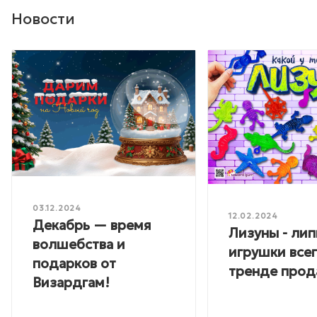
Новости
03.12.2024
12.02.2024
Декабрь — время
Лизуны - лип
волшебства и
игрушки всег
подарков от
тренде прод
Визардгам!