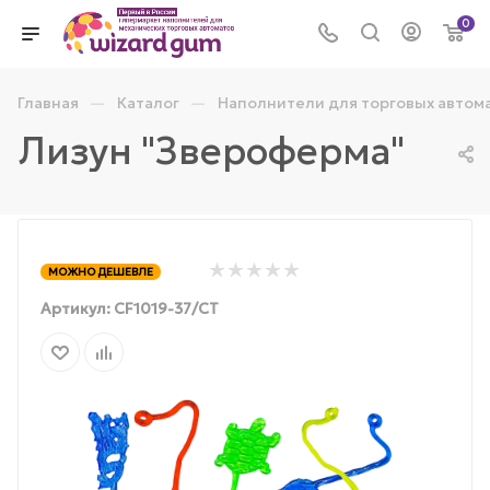
0
—
—
Главная
Каталог
Наполнители для торговых автом
Лизун "Звероферма"
МОЖНО ДЕШЕВЛЕ
Артикул:
CF1019-37/СТ