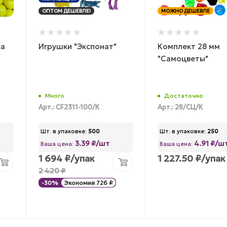
ОПТОМ ДЕШЕВЛЕ!
МОЖНО ДЕШЕВЛЕ
ка
Игрушки "Экспонат"
Комплект 28 мм
"Самоцветы"
Много
Достаточно
Арт.: CF2311-100/К
Арт.: 28/СЦ/К
Шт. в упаковке:
500
Шт. в упаковке:
250
3.39 ₽/шт
4.91 ₽/ш
Ваша цена:
Ваша цена:
1 694
₽
/упак
1 227.50
₽
/упак
2 420
₽
-
30
%
Экономия
726
₽