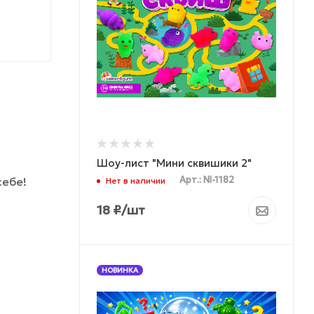
Шоу-лист "Мини сквишики 2"
себе!
Арт.: NI-1182
Нет в наличии
18
₽
/шт
НОВИНКА