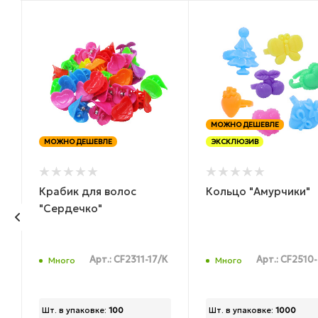
МОЖНО ДЕШЕВЛЕ
МОЖНО ДЕШЕВЛЕ
ЭКСКЛЮЗИВ
Крабик для волос
Кольцо "Амурчики"
,
"Сердечко"
Арт.: CF2311-17/К
Арт.: CF2510
Много
Много
Шт. в упаковке:
100
Шт. в упаковке:
1000