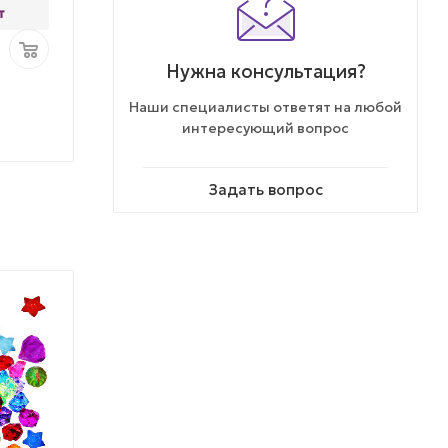
т
4.56 ₽/шт
4.57 
Ваша цена:
Ваша цена:
2 280
₽
/упак
914
₽
/упак
Нужна консультация?
Наши специалисты ответят на любой
интересующий вопрос
Задать вопрос
% АКЦИЯ
% АКЦИЯ
ХИТ ПРОДАЖ
ЛУЧШАЯ ЦЕНА
ТОВАР НЕДЕЛИ
ЭКСКЛЮЗИВ