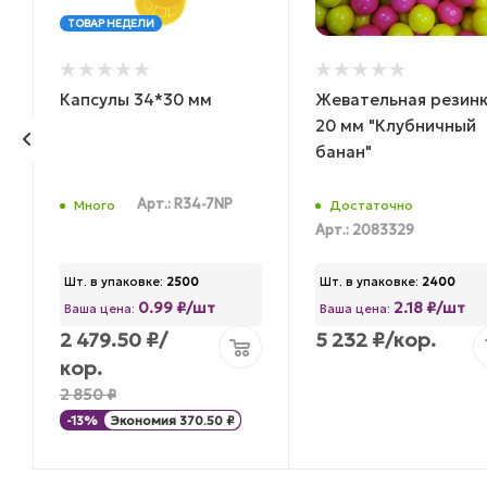
ТОВАР НЕДЕЛИ
Капсулы 34*30 мм
Жевательная резин
20 мм "Клубничный
банан"
Арт.: R34-7NP
Много
Достаточно
Арт.: 2083329
Шт. в упаковке:
2500
Шт. в упаковке:
2400
0.99 ₽/шт
2.18 ₽/шт
Ваша цена:
Ваша цена:
2 479.50
₽
/
5 232
₽
/кор.
кор.
2 850
₽
-
13
%
Экономия
370.50
₽