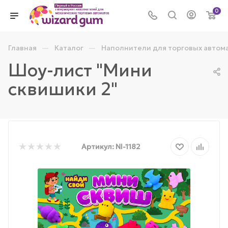
0
—
—
Главная
Каталог
Наполнители для торговых автом
Шоу-лист "Мини
сквишики 2"
Артикул:
NI-1182