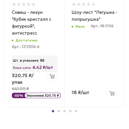
Сквиш - лизун
Шоу-лист "Лягушка -
"Кубик кристалл с
попрыгушка"
фигуркой",
Арт.: NI-1106
Мало
антистресс
Достаточно
Арт.: CF2306-6
Шт. в упаковке:
50
6.42 ₽/шт
Ваша цена:
320.75
₽
/
упак
641.50
₽
18
₽
/шт
-
50
%
Экономия
320.75
₽