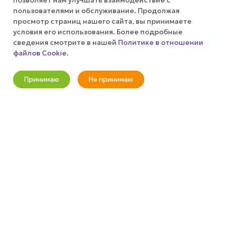
позволяет нам улучшать взаимодействие с
КОМПАНИЯ
пользователями и обслуживание. Продолжая
просмотр страниц нашего сайта, вы принимаете
ПУБЛИЧНАЯ ОФЕРТА
условия его использования. Более подробные
сведения смотрите в нашей
Политике в отношении
файлов Cookie
.
КАК СДЕЛАТЬ ЗАКАЗ?
Оповестить о наличии
Принимаю
Не принимаю
+7 (800) 100-37-51
Новости
Корзина
Кабинет
Главная
Избранные
Акции
info@wizardgum.ru
метро "Водный стадион" 5 минут
пешком 125493, г. Москва, ул.
Авангардная, д. 3, 4 этаж, офис
1408. Бизнес-Центр "Сатурн"