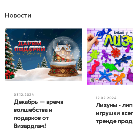
Новости
03.12.2024
12.02.2024
Декабрь — время
Лизуны - лип
волшебства и
игрушки всег
подарков от
тренде прод
Визардгам!