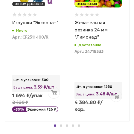
ОПТОМ ДЕШЕВЛЕ!
ЭКСКЛЮЗИВ
Игрушки "Экспонат"
Жевательная
резинка 24 мм
Много
"Лимонад"
Арт.: CF2311-100/К
Достаточно
Арт.: 24718333
Шт. в упаковке:
500
3.39 ₽/шт
Шт. в упаковке:
1260
Ваша цена:
3.48 ₽/шт
Ваша цена:
1 694
₽
/упак
4 384.80
₽
/
2 420
₽
кор.
-
30
%
Экономия
726
₽