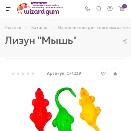
0
—
—
Главная
Каталог
Наполнители для торговых автом
Лизун "Мышь"
Артикул:
CF1239