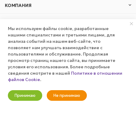
КОМПАНИЯ
ПУБЛИЧНАЯ ОФЕРТА
Мы используем файлы cookie, разработанные
нашими специалистами и третьими лицами, для
КАК СДЕЛАТЬ ЗАКАЗ?
анализа событий на нашем веб-сайте, что
позволяет нам улучшать взаимодействие с
пользователями и обслуживание. Продолжая
+7 (800) 100-37-51
просмотр страниц нашего сайта, вы принимаете
условия его использования. Более подробные
info@wizardgum.ru
сведения смотрите в нашей
Политике в отношении
файлов Cookie
.
Оповестить о наличии
метро "Водный стадион" 5 минут
пешком 125493, г. Москва, ул.
Принимаю
Не принимаю
Авангардная, д. 3, 4 этаж, офис
1408. Бизнес-Центр "Сатурн"
Новости
Корзина
Кабинет
Главная
Избранные
Акции