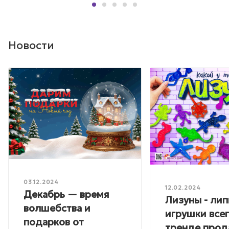
Новости
03.12.2024
12.02.2024
Декабрь — время
Лизуны - лип
волшебства и
игрушки всег
подарков от
тренде прод