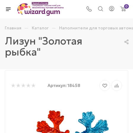
0
—
—
Главная
Каталог
Наполнители для торговых автом
Лизун "Золотая
рыбка"
Артикул:
18458