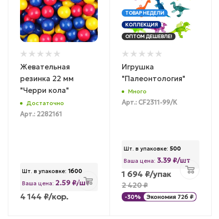
ТОВАР НЕДЕЛИ
КОЛЛЕКЦИЯ
ОПТОМ ДЕШЕВЛЕ!
Жевательная
Игрушка
резинка 22 мм
"Палеонтология"
"Черри кола"
Много
Арт.: CF2311-99/К
Достаточно
Арт.: 2282161
Шт. в упаковке:
500
3.39 ₽/шт
Ваша цена:
Шт. в упаковке:
1600
1 694
₽
/упак
2.59 ₽/шт
Ваша цена:
2 420
₽
4 144
₽
/кор.
-
30
%
Экономия
726
₽