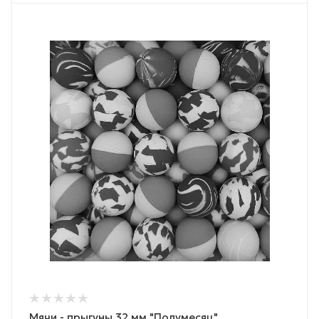
Мячи - прыгуны 32 мм "Полумесяц"