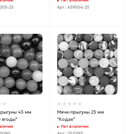
наличии
Нет в наличии
V005-25
Арт.: 45V004-25
прыгуны 45 мм
Мячи-прыгуны 25 мм
 ягоды"
"Кодак"
наличии
Нет в наличии
С009G
Арт.: 25/159Y