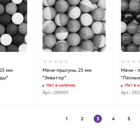
25 мм
Мячи-прыгуны 25 мм
Мячи - 
ды"
"Экватор"
"Лесные
Нет в наличии
Нет в 
Арт.: 25Н001
Арт.: 25
1
2
3
4
5