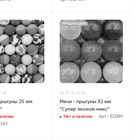
ЛУЧШАЯ ЦЕНА
прыгуны 25 мм
Мячи - прыгуны 32 мм
"
"Супер эконом микс"
наличии
Нет в наличии
Арт.: 32SEM
156Y