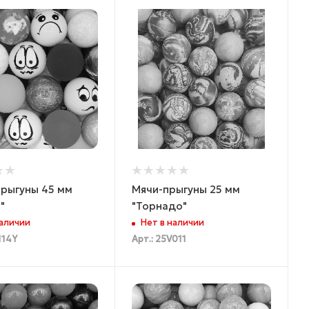
прыгуны 45 мм
Мячи-прыгуны 25 мм
"
"Торнадо"
наличии
Нет в наличии
114Y
Арт.: 25V011