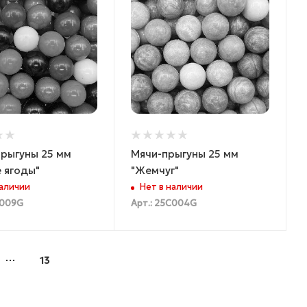
прыгуны 25 мм
Мячи-прыгуны 25 мм
 ягоды"
"Жемчуг"
наличии
Нет в наличии
С009G
Арт.: 25C004G
13