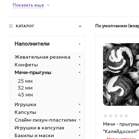
Показать еще
По умолчанию (воз
КАТАЛОГ
Наполнители
Жевательная резинка
Конфеты
Мячи-прыгуны
25 мм
32 мм
45 мм
Игрушки
Капсулы
Слайм-лизун-пластилин
Мячи - прыгун
Игрушки в капсулах
"Калейдоскоп"
Бахилы и маски