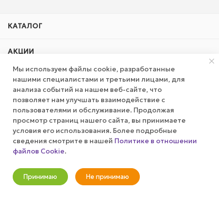
КАТАЛОГ
АКЦИИ
Мы используем файлы cookie, разработанные
КОМПАНИЯ
нашими специалистами и третьими лицами, для
анализа событий на нашем веб-сайте, что
позволяет нам улучшать взаимодействие с
ПУБЛИЧНАЯ ОФЕРТА
пользователями и обслуживание. Продолжая
просмотр страниц нашего сайта, вы принимаете
КАК СДЕЛАТЬ ЗАКАЗ?
условия его использования. Более подробные
сведения смотрите в нашей
Политике в отношении
файлов Cookie
.
В корзину
+7 (800) 100-37-51
Принимаю
Не принимаю
info@wizardgum.ru
Новости
Корзина
Кабинет
Главная
Избранные
Акции
метро "Водный стадион" 5 минут
пешком 125493, г. Москва, ул.