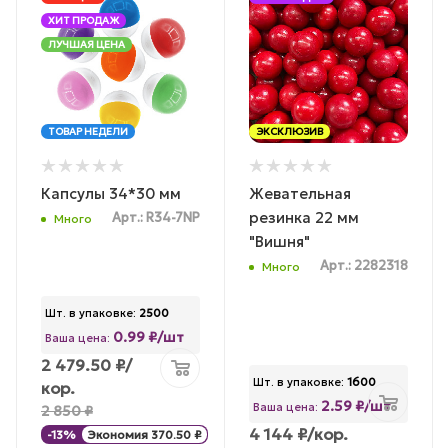
ХИТ ПРОДАЖ
ЛУЧШАЯ ЦЕНА
ТОВАР НЕДЕЛИ
ЭКСКЛЮЗИВ
Капсулы 34*30 мм
Жевательная
резинка 22 мм
Арт.: R34-7NP
Много
"Вишня"
Арт.: 2282318
Много
Шт. в упаковке:
2500
0.99 ₽/шт
Ваша цена:
2 479.50
₽
/
Шт. в упаковке:
1600
кор.
2.59 ₽/шт
Ваша цена:
2 850
₽
4 144
₽
/кор.
-
13
%
Экономия
370.50
₽